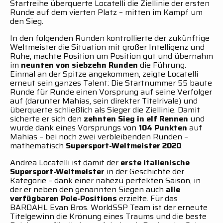
Startreihe überquerte Locatelli die Ziellinie der ersten
Runde auf dem vierten Platz – mitten im Kampf um
den Sieg.
In den folgenden Runden kontrollierte der zukünftige
Weltmeister die Situation mit großer Intelligenz und
Ruhe, machte Position um Position gut und übernahm
im
neunten von siebzehn Runden
die Führung.
Einmal an der Spitze angekommen, zeigte Locatelli
erneut sein ganzes Talent: Die Startnummer 55 baute
Runde für Runde einen Vorsprung auf seine Verfolger
auf (darunter Mahias, sein direkter Titelrivale) und
überquerte schließlich als Sieger die Ziellinie. Damit
sicherte er sich den
zehnten Sieg in elf Rennen
und
wurde dank eines Vorsprungs von
104 Punkten
auf
Mahias – bei noch zwei verbleibenden Runden –
mathematisch
Supersport-Weltmeister 2020
.
Andrea Locatelli ist damit der
erste italienische
Supersport-Weltmeister
in der Geschichte der
Kategorie – dank einer nahezu perfekten Saison, in
der er neben den genannten Siegen auch
alle
verfügbaren Pole-Positions
erzielte. Für das
BARDAHL Evan Bros. WorldSSP Team ist der erneute
Titelgewinn die Krönung eines Traums und die beste