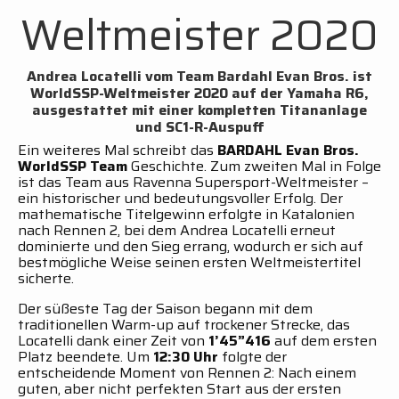
Weltmeister 2020
Andrea Locatelli vom Team Bardahl Evan Bros. ist
WorldSSP-Weltmeister 2020 auf der Yamaha R6,
ausgestattet mit einer kompletten Titananlage
und SC1-R-Auspuff
Ein weiteres Mal schreibt das
BARDAHL Evan Bros.
WorldSSP Team
Geschichte. Zum zweiten Mal in Folge
ist das Team aus Ravenna Supersport-Weltmeister –
ein historischer und bedeutungsvoller Erfolg. Der
mathematische Titelgewinn erfolgte in Katalonien
nach Rennen 2, bei dem Andrea Locatelli erneut
dominierte und den Sieg errang, wodurch er sich auf
bestmögliche Weise seinen ersten Weltmeistertitel
sicherte.
Der süßeste Tag der Saison begann mit dem
traditionellen Warm-up auf trockener Strecke, das
Locatelli dank einer Zeit von
1’45”416
auf dem ersten
Platz beendete. Um
12:30 Uhr
folgte der
entscheidende Moment von Rennen 2: Nach einem
guten, aber nicht perfekten Start aus der ersten