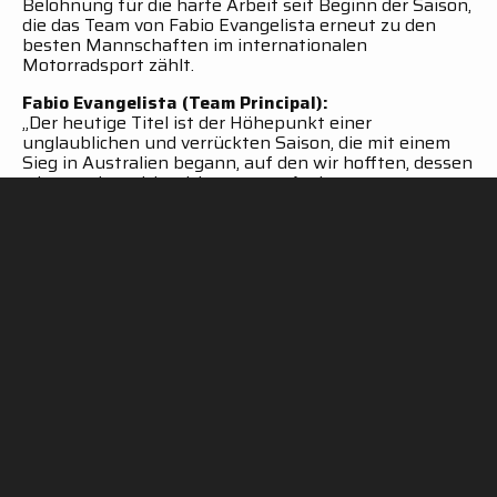
Belohnung für die harte Arbeit seit Beginn der Saison,
die das Team von Fabio Evangelista erneut zu den
besten Mannschaften im internationalen
Motorradsport zählt.
Fabio Evangelista (Team Principal):
„Der heutige Titel ist der Höhepunkt einer
unglaublichen und verrückten Saison, die mit einem
Sieg in Australien begann, auf den wir hofften, dessen
wir uns aber nicht sicher waren. Andrea war
fantastisch – er hat bestätigt, dass er nicht nur ein
großes Talent, sondern auch ein harter Arbeiter ist.
Zehn Siege in elf Rennen sind unvorstellbar, und
erneut Weltmeister zu sein, ist einfach fantastisch.
Ich muss dem gesamten Team danken, das
hervorragende Arbeit geleistet hat. Alle haben aus der
letzten Saison gelernt, und das Wachstum in diesem
Jahr war deutlich sichtbar. Ich danke auch Yamaha, da
wir in zwei Jahren kein einziges technisches Problem
hatten. Ich bin unglaublich stolz auf mein Team!“
Andrea Locatelli:
„Was für ein fantastischer Tag! Das heutige Ergebnis
ist die lang ersehnte Frucht der täglichen Arbeit. Die
Harmonie mit dem Team war von Anfang an perfekt –