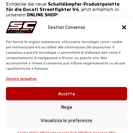
Entdecke die neue
Schalldämpfer-Produktpalette
für die Ducati Streetfighter V4
, jetzt erhältlich in
unserem
ONLINE SHOP
!
Semi-Komplettanlage 2-1-2 mit doppeltem CR-T M2
Gestisci Consenso
Per fornire le migliori esperienze, utilizziamo tecnologie come i cookie
SC-PROJECT SHOP
Klicke auf "Ich stimme zu", um Youtube zu
per memorizzare e/o accedere alle informazioni del dispositivo. Il
aktivieren
consenso a queste tecnologie ci permetterà di elaborare dati come il
Cookie Policy DEU
comportamento di navigazione o ID unici su questo sito. Non
acconsentire o ritirare il consenso può influire negativamente su alcune
Ich stimme zu
caratteristiche e funzioni.
SC-PROJEKT WELT
INFORMATIONEN & HILFE
Dienste verwalten
Shop
Offizielle Händler
Schalldämpfer
Händlerbereich
Unternehmen
Gefälschte Auspuffanlagen
Accetta
Motorsport
Zulassungen
Geschichte
dB-Killer: Kann man ihn
entfernen?
News
Nega
Kontakte
DATENSCHUTZ &
ADVANCED GROUP S.R.L.
RECHTLICHE HINWEISE
Visualizza le preferenze
Viale Lombardia 12,
20081 Cassinetta di Lugagnano
Cookie-Richtlinie
(MI) Italien
Datenverarbeitung
Cookie Policy DEU
Trattamento Dati DEU
Dati Societari DEU