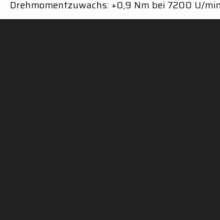
Drehmomentzuwachs: +0,9 Nm bei 7200 U/mi
S2 Schalldämpfer – Racing
Konischer Schalldämpferkörper aus Titan mit 
Gewichtsersparnis von 70 % (im Vergleich zum 
Leistungszuwachs: +1,4 PS ohne dB-Killer
Drehmomentzuwachs: +1,5 Nm ohne dB-Killer
Herausnehmbarer dB-Killer
SC-PROJEKT WELT
INFORMATIONEN &
DA
HILFE
RE
Shop
HI
Offizielle Händler
Schalldämpfer
Cook
Händlerbereich
Unternehmen
Date
Gefälschte Auspuffanlagen
Motorsport
Unte
Zulassungen
Geschichte