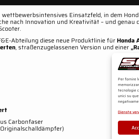
d wettbewerbsintensives Einsatzfeld, in dem Honda
uche nach Innovation und Kreativität – und genau d
Scooter.
F&E-Abteilung diese neue Produktlinie für
Honda 
ierten
, straßenzugelassenen Version und einer
„R
Per fornire 
memorizzare
tecnologie 
unici su que
negativamen
ert
Dienste ver
aus Carbonfaser
Originalschalldämpfer)
Ac