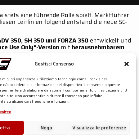
 stets eine führende Rolle spielt. Marktführer
iesen Leitlinien folgend entstand die neue SC-
ADV 350, SH 350 und FORZA 350
entwickelt und
ace Use Only“-Version
mit
herausnehmbarem
Gestisci Consenso
le migliori esperienze, utilizziamo tecnologie come i cookie per
 e/o accedere alle informazioni del dispositivo. Il consenso a queste
ci permetterà di elaborare dati come il comportamento di navigazione o ID
sto sito. Non acconsentire o ritirare il consenso può influire
te su alcune caratteristiche e funzioni.
walten
cetta
Nega
Visualizza le preferenze