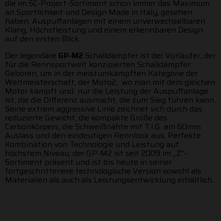
die im SC-Project-Sortiment schon immer das Maximum
an Sportlichkeit und Design Made in Italy, gesehen
haben. Auspuffanlagen mit einem unverwechselbaren
Klang, Höchstleistung und einem erkennbaren Design
auf den ersten Blick.
Der legendäre
GP-M2
Schalldämpfer ist der Vorläufer, der
für die Rennsportwelt konzipierten Schalldämpfer:
Geboren, um in der meistumkämpften Kategorie der
Weltmeisterschaft, der Moto2, wo man mit dem gleichen
Motor kämpft und nur die Leistung der Auspuffanlage
ist, die die Differenz ausmacht, die zum Sieg führen kann.
Seine extrem aggressive Linie zeichnet sich durch das
reduzierte Gewicht, die kompakte Größe des
Carbonkörpers, die Schweißnähte mit T.I.G. am 60mm
Auslass und den eindeutigen Rennlook aus. Perfekte
Kombination von Technologie und Leistung auf
höchstem Niveau, der GP-M2 ist seit 2009 im „Z“-
Sortiment präsent und ist bis heute in seiner
fortgeschrittenere technologische Version sowohl als
Materialien als auch als Leistungsentwicklung erhältlich.