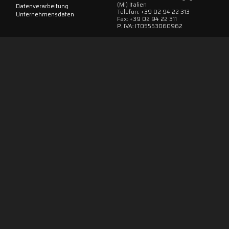
(MI) Italien
Datenverarbeitung
Telefon: +39 02 94 22 313
Unternehmensdaten
Fax: +39 02 94 22 311
P. IVA: IT05553060962
IT
EN
FR
DE
ES
Folgen Sie uns in den sozialen Netzwerken!
Copyright © 2026 Advanced Group S.r.l.
SC-Project™ - P.Iva / VAT n. IT05553060962