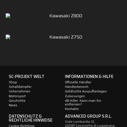
Kawasaki Z900
Kawasaki Z800
Kawasaki Z750
ENTDECKEN SIE MEHR IN UNSEREM E-SHOP
SC-PROJEKT WELT
INFORMATIONEN & HILFE
Shop
Offizielle Händler
Schalldämpfer
Händlerbereich
Unternehmen
Gefälschte Auspuffanlagen
Motorsport
Zulassungen
Geschichte
dB-Killer: Kann man ihn
entfernen?
News
Kontakte
DATENSCHUTZ &
ADVANCED GROUP S.R.L.
RECHTLICHE HINWEISE
Viale Lombardia 12,
20081 Cassinetta di Lugagnano
Cookie-Richtlinie