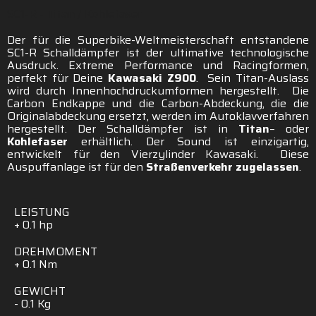
SC1-R - Titan / Kohlefaser
Der für die Superbike-Weltmeisterschaft entstandene
SC1-R Schalldämpfer ist der ultimative technologische
Ausdruck. Extreme Performance und Racingformen,
perfekt für Deine
Kawasaki Z900
. Sein Titan-Auslass
wird durch Innenhochdruckumformen hergestellt. Die
Carbon Endkappe und die Carbon-Abdeckung, die die
Originalabdeckung ersetzt, werden im Autoklavverfahren
hergestellt. Der Schalldämpfer ist in
Titan
– oder
Kohlefaser
erhältlich. Der Sound ist einzigartig,
entwickelt für den Vierzylinder Kawasaki.
Diese
Auspuffanlage
ist
für
den
Straßenverkehr
zugelassen
.
LEISTUNG
+
0.1
hp
DREHMOMENT
+
0.1
Nm
GEWICHT
-
0.1
Kg