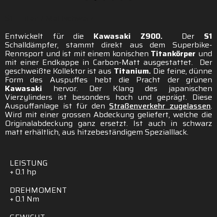
S1 - Titan / Mattschwarz
Entwickelt für die
Kawasaki Z900.
Der
S1
Schalldämpfer, stammt direkt aus dem Superbike-
Rennsport und ist mit einem konischen
Titankörper
und
mit einer Endkappe in Carbon-Matt ausgestattet. Der
geschweißte Kollektor ist aus
Titanium.
Die feine, dünne
Form des Auspuffes hebt die Pracht der grünen
Kawasaki
hervor. Der Klang des japanischen
Vierzylinders ist besonders hoch und geprägt.
Diese
Auspuffanlage
ist
für
den
Straßenverkehr
zugelassen
.
Wird mit einer grossen Abdeckung geliefert, welche die
Originalabdeckung ganz ersetzt. Ist auch in schwarz
matt erhältlich, aus hitzebeständigem Spezialllack.
LEISTUNG
+
0.1
hp
DREHMOMENT
+
0.1
Nm