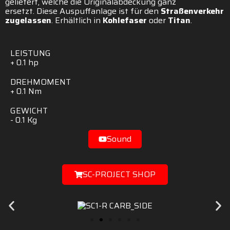
geliefert, welche die Originalabdeckung ganz
ersetzt.
Diese
Auspuffanlage
ist
für
den
Straßenverkehr
zugelassen
.
Erhältlich in
Kohlefaser
oder
Titan
.
LEISTUNG
+
0.1
hp
DREHMOMENT
+
0.1
Nm
GEWICHT
-
0.1
Kg
Sound
SC-PROJECT SHOP