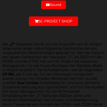
Sound
SC-PROJECT SHOP
GP-M2
Die
„Z“
Kawasaki-Serie und die Auspuffe von SC-Project
teilen eine lange und erfolgreiche Geschichte, die von
unglaublichen Markterfolgen geprägt ist. Seit der Geburt
der neuen Generation der Kawasaki „Z“, ab 2003 mit der
Z1000 und der Z750, hat sich SC-Project als absoluter
Bezugspunkt für die Auspuffanlagen der Nackeds Made
in Akashi etabliert. Die Schalldämpfer, wie der legendäre
GP
M2,
der Erste der für den Rennsport hergestellt
wurde und auf ein Straßen Motorrad montiert wurde
und der
Ova
l
Carbon
Schalldämpfer, sind eine perfekte
Zusammensetzung aus Sportlichkeit und Stil. Sie wurden
ein neuer Bezugspunkt für die Aftermarket
Schalldämpfer der „Z“-Serie der 2000er Jahre und
erzielten Rekordzahlen bei Umsatz und Anerkennung
durch Tausende von Kunden der Z750- und Z1000-Serie,