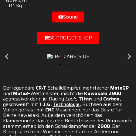
GEWICHT
-
0.1
Kg
Sound
SC-PROJECT SHOP
CR-T - Titan / Kohlefaser
Der legendäre
CR-T
Schalldämpfer, mehrfacher
MotoGP–
und
Moto2–
Weltmeister, macht die
Kawasaki Z900
aggressiver denn je. Racing
Look,
Titan
und
Carbon
,
geschweißt mit
T.I.G.
Technologie
,
Buchsen aus dem
Vollen gefräst mit
CNC
Maschinen: nur das Beste für
Deine Kawasaki. Außerdem verschönert das
Flammennetz, das aus den Bedürfnissen des Rennsports
stammt, erheblich den Schalldämpfer der
Z900
. Der
Klang ist extrem. Wird mit einer Carbon-Abdeckung