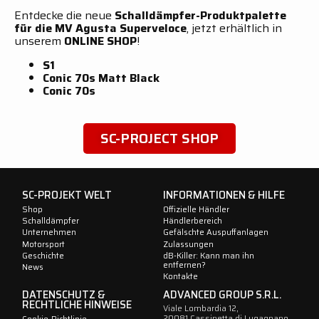
Entdecke die neue
Schalldämpfer-Produktpalette
für die MV Agusta Superveloce
, jetzt erhältlich in
unserem
ONLINE SHOP
!
S1
Conic 70s Matt Black
Conic 70s
SC-PROJECT SHOP
SC-PROJEKT WELT
INFORMATIONEN & HILFE
Shop
Offizielle Händler
Schalldämpfer
Händlerbereich
Unternehmen
Gefälschte Auspuffanlagen
Motorsport
Zulassungen
Geschichte
dB-Killer: Kann man ihn
entfernen?
News
Kontakte
DATENSCHUTZ &
ADVANCED GROUP S.R.L.
RECHTLICHE HINWEISE
Viale Lombardia 12,
20081 Cassinetta di Lugagnano
Cookie-Richtlinie