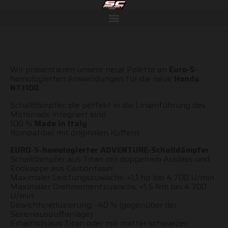
Neue Euro5-Anwendungen für Honda NT1100!
Wir präsentieren unsere neue Palette an
Euro-5
-
homologierten Anwendungen für die neue
Honda
NT1100
.
Schalldämpfer, die perfekt in die Linienführung des
Motorrads integriert sind
100 %
Made in Italy
Kompatibel mit originalen Koffern
EURO-5-homologierter ADVENTURE-Schalldämpfer
Schalldämpfer aus Titan mit doppeltem Auslass und
Endkappe aus Carbonfaser
Maximaler Leistungszuwachs: +1,1 hp bei 4.700 U/min
Maximaler Drehmomentzuwachs: +1,5 Nm bei 4.700
U/min
Gewichtsreduzierung: -40 % (gegenüber der
Serienauspuffanlage)
Erhältlich aus Titan oder mit matter schwarzer