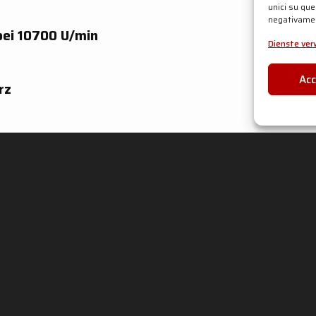
unici su que
negativamen
bei 10700 U/min
Dienste ver
Ac
rz
bei 7700 U/min
r
ming
bei 7700 U/min