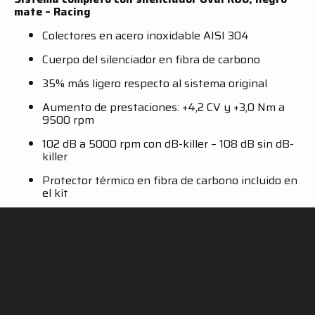
mate – Racing
Colectores en acero inoxidable AISI 304
Cuerpo del silenciador en fibra de carbono
35% más ligero respecto al sistema original
Aumento de prestaciones: +4,2 CV y +3,0 Nm a
9500 rpm
102 dB a 5000 rpm con dB-killer – 108 dB sin dB-
killer
Protector térmico en fibra de carbono incluido en
el kit
Para más detalles, haz clic en el botón de abajo:
SC-PROJECT SHOP