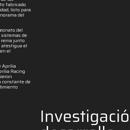
to fabricado
idad, listo para
anorama del
eonato del
 sistemas de
 reina junto
 atestigua el
en el
 Aprilia
ilia Racing
uieron
lo constante de
dimiento
Investigaci