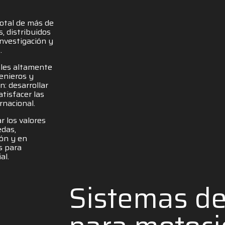
total de más de
, distribuidos
nvestigación y
.
ales altamente
genieros y
: desarrollar
tisfacer las
rnacional.
r los valores
edas,
ión y en
s para
al.
Sistemas d