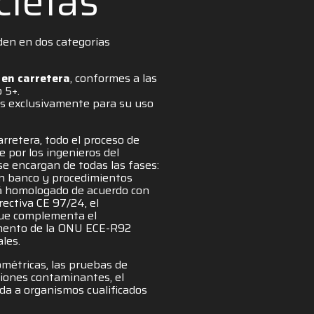
cletas
den en dos categorías
en carretera
, conformes a las
 5+.
os exclusivamente para su uso
rretera, todo el proceso de
por los ingenieros del
e encargan de todas las fases:
en banco y procedimientos
stá homologado de acuerdo con
rectiva CE 97/24, el
que complementa el
amento de la ONU ECE-R92
les.
métricas, las pruebas de
siones contaminantes, el
iada a organismos cualificados