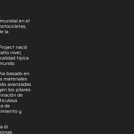
mundial en el
otocicletas,
e la
roject nació
lto nivel,
calidad típica
l mundo.
e ha basado en
es materiales
 más avanzadas
yen los pilares
inación de
ticulosa
ca de
dimiento y
a di
 zonas