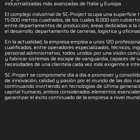
industrializadas más avanzadas de Italia y Europa.
El complejo industrial de SC-Project ocupa una superficie 
15.000 metros cuadrados, de los cuales 8.000 son cubiertos
entre departamentos de producción, áreas dedicadas a la i
el desarrollo, departamento de carreras, logística y oficinas
En la actualidad, la empresa emplea a unos 120 profesion
cualificados, entre operadores especializados, técnicos, in
personal administrativo, todos unidos por una visión común
y fabricar sistemas de escape de vanguardia, capaces de sa
necesidades de una clientela cada vez más exigente e inte
SC-Project se compromete día a día a promover y consolida
de innovación, calidad y pasión por el mundo de las dos ru
continuando invirtiendo en tecnologías de última generac
capital humano, ambos considerados elementos esenciale
garantizar el éxito continuado de la empresa a nivel mundi