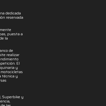
ona dedicada
ión reservada
amente
ebas, puesta a
de la
banco de
te realizar
rendimiento
petición. El
quinaria y
 motocicletas
a técnica y
rsas
, Superbike y
encia,
 de las