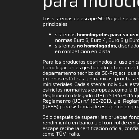
para motoci
Los sistemas de escape SC-Project se divi
principales:
sistemas
homologados para su uso 
normas Euro 3, Euro 4, Euro 5 y Euro
sistemas
no homologados
, diseñad
en competición en pista.
Para los productos destinados al uso en ca
homologación es gestionado internamente 
departamento técnico de SC-Project, que s
pruebas estáticas y dinámicas, pruebas 
ministeriales. Cada sistema individual e
estrictas normativas europeas, como la Di
Reglamento delegado (UE) n.º 134/2014 
Reglamento (UE) n.º 168/2013, y el Regl
(RESS) para sistemas de escape no origina
Sólo después de superar las pruebas fono
rendimiento en banco y el control de emi
escape recibe la certificación oficial, conf
como TÜV Italia.