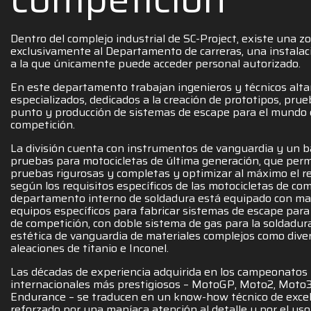
Dentro del complejo industrial de SC-Project, existe una z
exclusivamente al Departamento de carreras, una instalac
a la que únicamente puede acceder personal autorizado.
En este departamento trabajan ingenieros y técnicos alt
especializados, dedicados a la creación de prototipos, pru
punto y producción de sistemas de escape para el mundo 
competición.
La división cuenta con instrumentos de vanguardia y un 
pruebas para motocicletas de última generación, que permi
pruebas rigurosas y completas y optimizar al máximo el 
según los requisitos específicos de las motocicletas de com
departamento interno de soldadura está equipado con ma
equipos específicos para fabricar sistemas de escape para
de competición, con doble sistema de gas para la soldadur
estética de vanguardia de materiales complejos como dive
aleaciones de titanio e Inconel.
Las décadas de experiencia adquirida en los campeonatos
internacionales más prestigiosos – MotoGP, Moto2, Moto3
Endurance – se traducen en un know-how técnico de excel
reforzado por una maníaca atención al detalle y por el uso