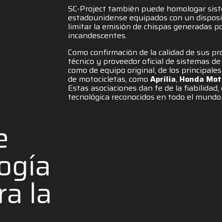
SC-Project también puede homologar sis
estadounidense equipados con un disposit
limitar la emisión de chispas generadas p
incandescentes.
Como confirmación de la calidad de sus pr
técnico y proveedor oficial de sistemas d
como de equipo original, de los principale
de motocicletas, como
Aprilia
,
Honda Mot
Estas asociaciones dan fe de la fiabilidad,
tecnológica reconocidos en todo el mundo
e
logía
ra la