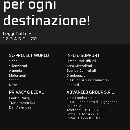
per ogni
destinazione!
Leggi Tutto »
1
2
3
4
5
6
…
22
SC-PROJECT WORLD
INFO & SUPPORT
Shop
Distributori Ufficiali
Silenziatori
Area Rivenditori
Azienda
Scarichi Contraffatti
Motorsport
Omologazioni
Storia
dB-killer: si può rimuovere?
News
Contatti
PRIVACY & LEGAL
ADVANCED GROUP S.R.L.
Viale Lombardia 12,
Cookie Policy
20081 Cassinetta di Lugagnano
Trattamento Dati
(MI) Italia
Dati Aziendali
Telefono: +39 02 94 22 313
Fax: +39 02 94 22 311
P. IVA: IT05553060962