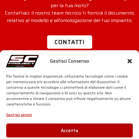
per la tua moto?
Contattaci: il nostro team tecnico ti fornirà il documento
relativo al modello e all’omologazione del tuo impianto.
CONTATTI
Gestisci Consenso
SC-PROJECT WORLD
INFO & SUPPORT
Per fornire le migliori esperienze, utilizziamo tecnologie come i cookie
Shop
Distributori Ufficiali
per memorizzare e/o accedere alle informazioni del dispositivo. Il
Silenziatori
Area Rivenditori
consenso a queste tecnologie ci permetterà di elaborare dati come il
Azienda
Scarichi Contraffatti
comportamento di navigazione o ID unici su questo sito. Non
Motorsport
Omologazioni
acconsentire o ritirare il consenso può influire negativamente su alcune
Storia
dB-killer: si può rimuovere?
caratteristiche e funzioni.
News
Contatti
PRIVACY & LEGAL
ADVANCED GROUP S.R.L.
Gestisci servizi
Viale Lombardia 12,
Cookie Policy
20081 Cassinetta di Lugagnano
Trattamento Dati
(MI) Italia
Dati Aziendali
Accetta
Telefono: +39 02 94 22 313
Fax: +39 02 94 22 311