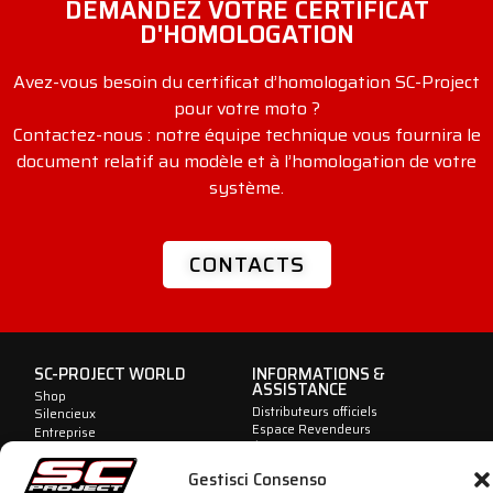
DEMANDEZ VOTRE CERTIFICAT
D'HOMOLOGATION
Avez-vous besoin du certificat d’homologation SC-Project
pour votre moto ?
Contactez-nous : notre équipe technique vous fournira le
document relatif au modèle et à l’homologation de votre
système.
CONTACTS
SC-PROJECT WORLD
INFORMATIONS &
ASSISTANCE
Shop
Distributeurs officiels
Silencieux
Espace Revendeurs
Entreprise
Échappements Contrefaits
Motorsport
Homologations
Histoire
Gestisci Consenso
dB-killer : peut-il être supprimé ?
News