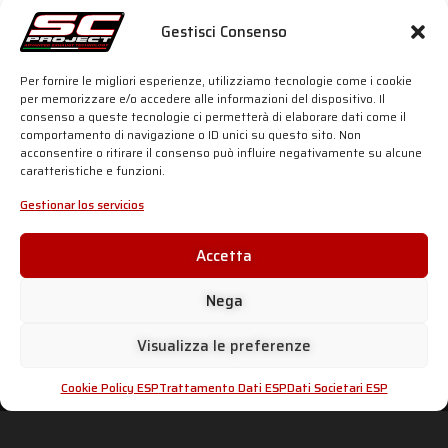
Más de
un 40 % más ligero
que el silenciador
Gestisci Consenso
original (versión en carbono)
Compatible
con maletas y caballete central
Per fornire le migliori esperienze, utilizziamo tecnologie come i cookie
originales
per memorizzare e/o accedere alle informazioni del dispositivo. Il
consenso a queste tecnologie ci permetterà di elaborare dati come il
Terminal en fibra de carbono
comportamento di navigazione o ID unici su questo sito. Non
acconsentire o ritirare il consenso può influire negativamente su alcune
Diseño estilizado
caratteristiche e funzioni.
100 % Made in Italy
Gestionar los servicios
Para más detalles, haz clic en el botón de abajo:
Accetta
SC-PROJECT SHOP
Nega
Visualizza le preferenze
SC PROJECT WORLD
INFORMACIÓN Y
Cookie Policy ESP
Trattamento Dati ESP
Dati Societari ESP
ASISTENCIA
Shop
Distribuidores oficiales
Silenciadores
Área distribuidores
Empresa
Escapes falsificados