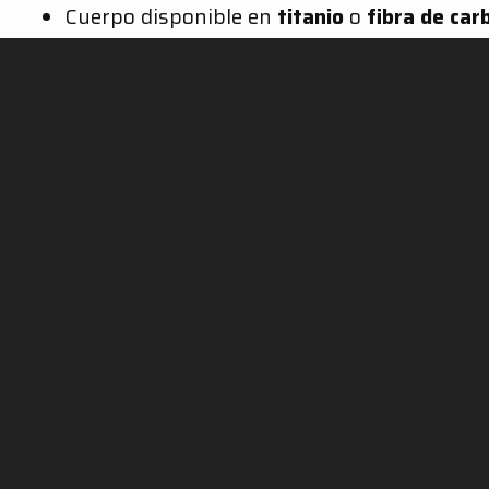
Cuerpo disponible en
titanio
o
fibra de car
Diseño clásico y atemporal
Incremento de prestaciones
: +1,0 CV a 73
Reducción de peso
: 50 % respecto al silenc
Para más detalles, haz clic en el botón de abajo:
SC PROJECT WORLD
INFORMACIÓN Y
POL
ASISTENCIA
PR
Shop
IN
Distribuidores oficiales
Silenciadores
Cook
Área distribuidores
Empresa
Trat
Escapes falsificados
Motorsport
Dato
Homologaciones
Historia