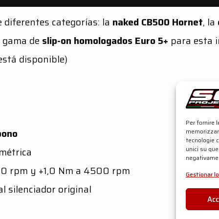
 diferentes categorías: la
naked CB500 Hornet
, la
va gama de
slip-on homologados Euro 5+
para esta i
está disponible)
Per fornire 
bono
memorizzare
tecnologie 
unici su que
imétrica
negativamen
300 rpm y +1,0 Nm a 4500 rpm
Gestionar lo
l silenciador original
Ac