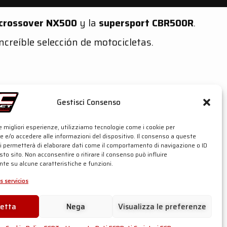
crossover NX500
y la
supersport CBR500R
.
ncreíble selección de motocicletas.
Gestisci Consenso
le migliori esperienze, utilizziamo tecnologie come i cookie per
 e/o accedere alle informazioni del dispositivo. Il consenso a queste
ci permetterà di elaborare dati come il comportamento di navigazione o ID
sto sito. Non acconsentire o ritirare il consenso può influire
te su alcune caratteristiche e funzioni.
s servicios
cetta
Nega
Visualizza le preferenze