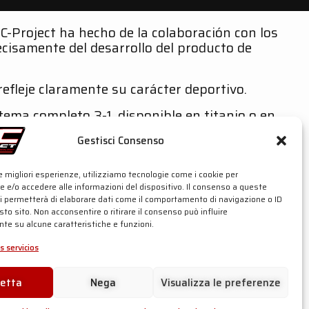
SC-Project ha hecho de la colaboración con los
cisamente del desarrollo del producto de
efleje claramente su carácter deportivo.
stema completo 3-1, disponible en titanio o en
Gestisci Consenso
e torneado, garantizando ajustes perfectos y
le migliori esperienze, utilizziamo tecnologie come i cookie per
 e/o accedere alle informazioni del dispositivo. Il consenso a queste
 relativo a diámetros mayores y conicidades—
ci permetterà di elaborare dati come il comportamento di navigazione o ID
sto sito. Non acconsentire o ritirare il consenso può influire
do en los regímenes de uso más frecuentes.
te su alcune caratteristiche e funzioni.
s servicios
cetta
Nega
Visualizza le preferenze