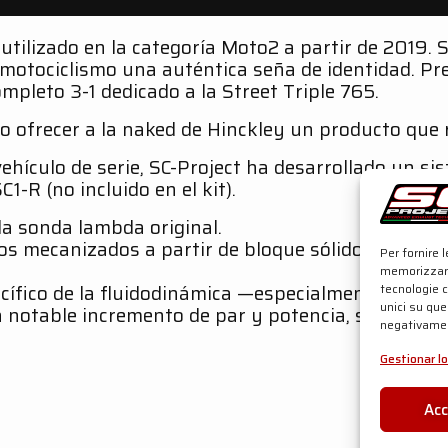
 utilizado en la categoría Moto2 a partir de 2019. 
otociclismo una auténtica seña de identidad. Pre
pleto 3-1 dedicado a la Street Triple 765.
o ofrecer a la naked de Hinckley un producto que r
vehículo de serie, SC-Project ha desarrollado un si
1-R (no incluido en el kit).
la sonda lambda original.
los mecanizados a partir de bloque sólido mediant
Per fornire 
memorizzare
ecífico de la fluidodinámica —especialmente en lo
tecnologie 
unici su que
 un notable incremento de par y potencia, sobre to
negativamen
Gestionar lo
Ac