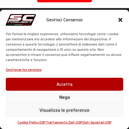
SC Project World
Gestisci Consenso
Shop
Per fornire le migliori esperienze, utilizziamo tecnologie come i cookie
per memorizzare e/o accedere alle informazioni del dispositivo. Il
Silenciadores
consenso a queste tecnologie ci permetterà di elaborare dati come il
comportamento di navigazione o ID unici su questo sito. Non
acconsentire o ritirare il consenso può influire negativamente su alcune
Empresa
caratteristiche e funzioni.
Motorsport
Gestionar los servicios
Historia
Accetta
News
Nega
Información y asistencia
Visualizza le preferenze
Distribuidores oficiales
Cookie Policy ESP
Trattamento Dati ESP
Dati Societari ESP