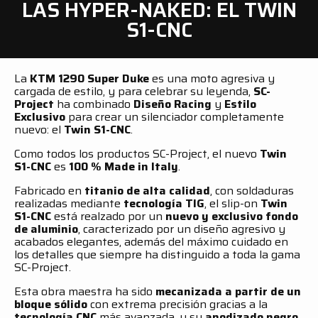
LAS HYPER-NAKED: EL TWIN
S1-CNC
La
KTM 1290 Super Duke
es una moto agresiva y
cargada de estilo, y para celebrar su leyenda,
SC-
Project
ha combinado
Diseño Racing
y
Estilo
Exclusivo
para crear un silenciador completamente
nuevo: el
Twin S1-CNC
.
Como todos los productos SC-Project, el nuevo
Twin
S1-CNC
es
100 % Made in Italy
.
Fabricado en
titanio de alta calidad
, con soldaduras
realizadas mediante
tecnología TIG
, el slip-on
Twin
S1-CNC
está realzado por un
nuevo y exclusivo fondo
de aluminio
, caracterizado por un diseño agresivo y
acabados elegantes, además del máximo cuidado en
los detalles que siempre ha distinguido a toda la gama
SC-Project.
Esta obra maestra ha sido
mecanizada a partir de un
bloque sólido
con extrema precisión gracias a la
tecnología CNC
más avanzada, y su
anodizado negro