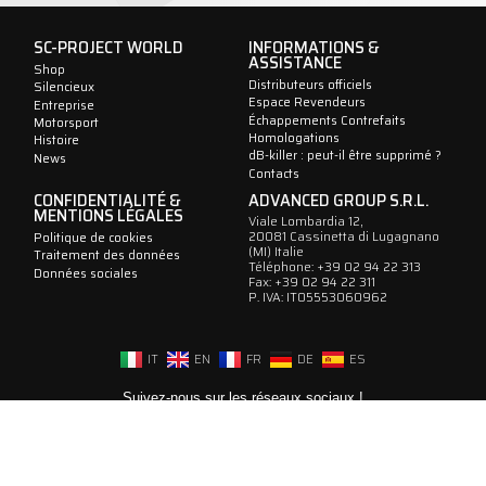
SC-PROJECT WORLD
INFORMATIONS &
ASSISTANCE
Shop
Distributeurs officiels
Silencieux
Espace Revendeurs
Entreprise
Échappements Contrefaits
Motorsport
Homologations
Histoire
dB-killer : peut-il être supprimé ?
News
Contacts
CONFIDENTIALITÉ &
ADVANCED GROUP S.R.L.
MENTIONS LÉGALES
Viale Lombardia 12,
20081 Cassinetta di Lugagnano
Politique de cookies
(MI) Italie
Traitement des données
Téléphone: +39 02 94 22 313
Données sociales
Fax: +39 02 94 22 311
P. IVA: IT05553060962
IT
EN
FR
DE
ES
Suivez-nous sur les réseaux sociaux !