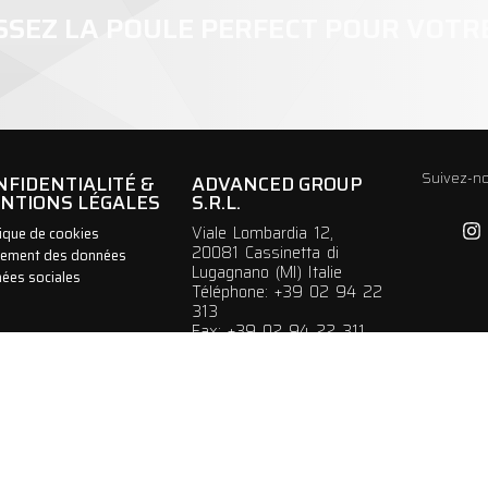
SSEZ LA POULE PERFECT POUR VOT
Suivez-no
NFIDENTIALITÉ &
ADVANCED GROUP
NTIONS LÉGALES
S.R.L.
Viale Lombardia 12,
tique de cookies
20081 Cassinetta di
tement des données
Lugagnano (MI) Italie
ées sociales
Téléphone: +39 02 94 22
313
Fax: +39 02 94 22 311
P. IVA: IT05553060962