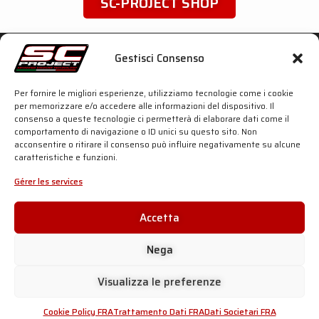
SC-PROJECT SHOP
SC-Project World
Gestisci Consenso
Shop
Per fornire le migliori esperienze, utilizziamo tecnologie come i cookie
per memorizzare e/o accedere alle informazioni del dispositivo. Il
Silencieux
consenso a queste tecnologie ci permetterà di elaborare dati come il
comportamento di navigazione o ID unici su questo sito. Non
acconsentire o ritirare il consenso può influire negativamente su alcune
Entreprise
caratteristiche e funzioni.
Gérer les services
Motorsport
Histoire
Accetta
News
Nega
Informations & Assistance
Visualizza le preferenze
Cookie Policy FRA
Trattamento Dati FRA
Dati Societari FRA
Distributeurs officiels