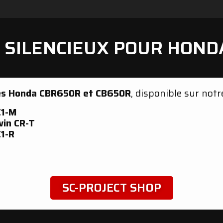
SILENCIEUX POUR HOND
 les Honda CBR650R et CB650R
, disponible sur not
C1-M
win CR-T
C1-R
SC-PROJECT SHOP