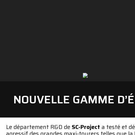
NOUVELLE GAMME D’É
Le département R&D de
SC-Project
a testé et d
agressif des grandes maxi-tourers telles que la