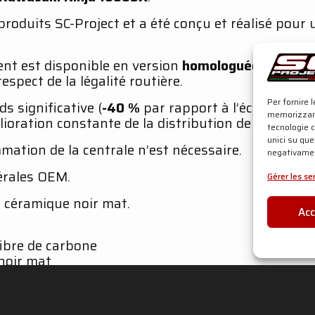
roduits SC-Project et a été conçu et réalisé pour 
nt est disponible en version
homologuée Euro 5
:
espect de la légalité routière.
Per fornire 
s significative (
-40 %
par rapport à l’échappemen
memorizzare
lioration constante de la distribution de la puissa
tecnologie 
unici su que
ation de la centrale n’est nécessaire.
negativamen
térales OEM.
Gérer les se
e céramique noir mat.
Ac
fibre de carbone
noir mat
l’échappement d’origine