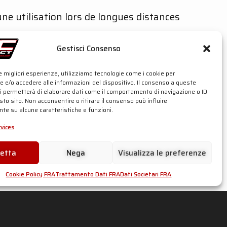
une utilisation lors de longues distances
 tout a été développé afin d’offrir une
Gestisci Consenso
le migliori esperienze, utilizziamo tecnologie come i cookie per
t OEM) et offre un gain maximal de
+1,2 CV
et
 e/o accedere alle informazioni del dispositivo. Il consenso a queste
nce.
ci permetterà di elaborare dati come il comportamento di navigazione o ID
sto sito. Non acconsentire o ritirare il consenso può influire
te su alcune caratteristiche e funzioni.
rvices
cetta
Nega
Visualizza le preferenze
Cookie Policy FRA
Trattamento Dati FRA
Dati Societari FRA