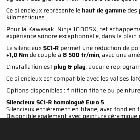
Ce silencieux représente le
haut de gamme
des p
kilométriques.
Pour la Kawasaki Ninja 1000SX, cet échappeme
expérience sonore exceptionnelle, dans le plein r
Le silencieux
SC1-R
permet une réduction de poid
+1,0 Nm
de couple à
8 500 tr/min
, avec une amé
L’installation est
plug & play
, aucune reprogramm
Ce silencieux est compatible avec les valises la
Options disponibles : finition titane ou peintur
Silencieux SC1-R homologué Euro 5
Silencieux entièrement en titane, avec fond en 
Disponible également avec peinture céramique 
Réduction de poids jusqu’à 40 % par rapport à 
Gain de puissance : +1,2 CV à 8 500 tr/min
Gain de couple : +1,0 Nm à 8 500 tr/min