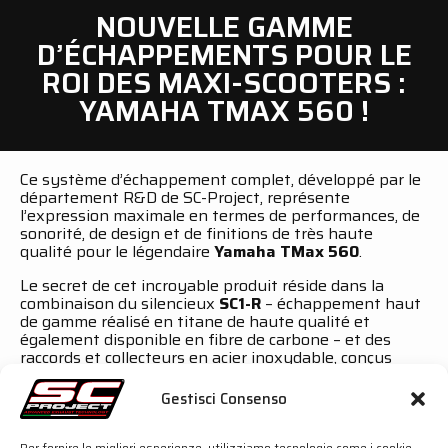
NOUVELLE GAMME
D’ÉCHAPPEMENTS POUR LE
ROI DES MAXI-SCOOTERS :
YAMAHA TMAX 560 !
Ce système d’échappement complet, développé par le
département R&D de SC-Project, représente
l’expression maximale en termes de performances, de
sonorité, de design et de finitions de très haute
qualité pour le légendaire
Yamaha TMax 560
.
Le secret de cet incroyable produit réside dans la
combinaison du silencieux
SC1-R
– échappement haut
de gamme réalisé en titane de haute qualité et
également disponible en fibre de carbone – et des
raccords et collecteurs en acier inoxydable, conçus
avec des courbes spécifiques et calibrées afin d’obtenir
la meilleure distribution de puissance.
Gestisci Consenso
Parfaitement intégré à la ligne du TMax 560
100 %
Made in Italy
– comme tous les produits SC-
Per fornire le migliori esperienze, utilizziamo tecnologie come i cookie