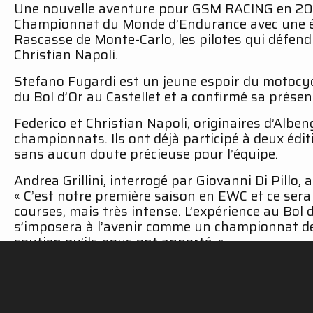
Une nouvelle aventure pour GSM RACING en 2019.
Championnat du Monde d’Endurance avec une équi
Rascasse de Monte-Carlo, les pilotes qui défendr
Christian Napoli.
Stefano Fugardi est un jeune espoir du motocycl
du Bol d’Or au Castellet et a confirmé sa présenc
Federico et Christian Napoli, originaires d’Alb
championnats. Ils ont déjà participé à deux éd
sans aucun doute précieuse pour l’équipe.
Andrea Grillini, interrogé par Giovanni Di Pillo, a
« C’est notre première saison en EWC et ce se
courses, mais très intense. L’expérience au Bol
s’imposera à l’avenir comme un championnat de 
soutien qu’ils nous ont apporté. »
Prochain rendez-vous : les 24 Heures du Mans, en