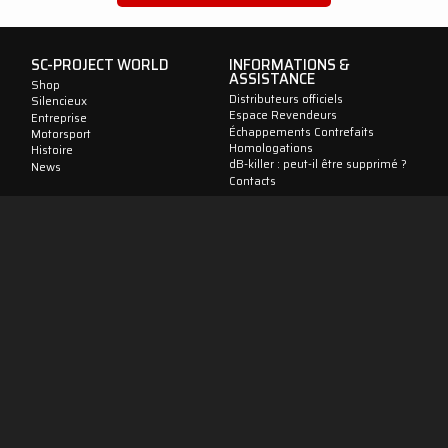
SC-PROJECT WORLD
INFORMATIONS &
ASSISTANCE
Shop
Distributeurs officiels
Silencieux
Espace Revendeurs
Entreprise
Échappements Contrefaits
Motorsport
Homologations
Histoire
dB-killer : peut-il être supprimé ?
News
Contacts
CONFIDENTIALITÉ &
ADVANCED GROUP S.R.L.
MENTIONS LÉGALES
Viale Lombardia 12,
20081 Cassinetta di Lugagnano
Politique de cookies
(MI) Italie
Traitement des données
Téléphone: +39 02 94 22 313
Données sociales
Fax: +39 02 94 22 311
P. IVA: IT05553060962
IT
EN
FR
DE
ES
Suivez-nous sur les réseaux sociaux !