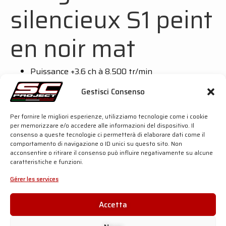
silencieux S1 peint
en noir mat
Puissance +3,6 ch à 8.500 tr/min
Couple +2,9 Nm à 8.500 tr/min
Gestisci Consenso
Poids −2,4 kg (origine 8,6 kg / SC 6,2 kg)
Per fornire le migliori esperienze, utilizziamo tecnologie come i cookie
Collecteurs en acier inoxydable AISI 304
per memorizzare e/o accedere alle informazioni del dispositivo. Il
consenso a queste tecnologie ci permetterà di elaborare dati come il
Corps du silencieux en titane avec embout en
comportamento di navigazione o ID unici su questo sito. Non
fibre de carbone mate
acconsentire o ritirare il consenso può influire negativamente su alcune
caratteristiche e funzioni.
Disponible sur le site officiel SC-Project.com au
prix de 1.120 €
Gérer les services
Accetta
Système complet Yamaha MT-09 Euro 4 – Conico
70’s noir