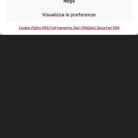
Nega
Système complet
Visualizza le preferenze
en acier
Cookie Policy FRA
Trattamento Dati FRA
Dati Societari FRA
inoxydable avec
silencieux Conico
70’s peint en noir
mat
Collecteurs en acier inoxydable AISI 304
Corps du silencieux en acier inoxydable AISI 304
avec revêtement céramique noir mat résistant
aux hautes températures