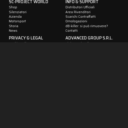
SC-PROJECT WORLD
INFO & SUPPORT
Shop
Distributori Ufficiali
Silenziatori
Area Rivenditori
Azienda
Scarichi Contraffatti
Motorsport
Omologazioni
Storia
dB-killer: si può rimuovere?
News
Contatti
PRIVACY & LEGAL
ADVANCED GROUP S.R.L.
Viale Lombardia 12,
Cookie Policy
20081 Cassinetta di Lugagnano
Trattamento Dati
(MI) Italia
Dati Aziendali
Telefono: +39 02 94 22 313
Fax: +39 02 94 22 311
P. IVA: IT05553060962
IT
EN
FR
DE
ES
Seguici sui nostri social media!
Copyright © 2026 Advanced Group S.r.l.
SC-Project™ - P.Iva / VAT n. IT05553060962