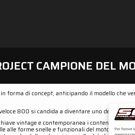
ROJECT CAMPIONE DEL M
 forma di concept, anticipando il modello che ver
oce 800 si candida a diventare uno dei modelli più 
hiave vintage e contemporanea i contenuti stilisti
 alle forme snelle e funzionali del motore e del tel
Per fornire 
memorizzare