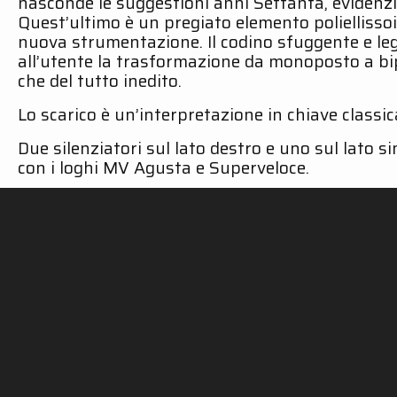
nasconde le suggestioni anni Settanta, evidenzia
Quest’ultimo è un pregiato elemento poliellissoi
nuova strumentazione. Il codino sfuggente e le
all’utente la trasformazione da monoposto a bipo
che del tutto inedito.
Lo scarico è un’interpretazione in chiave classica
Due silenziatori sul lato destro e uno sul lato 
con i loghi MV Agusta e Superveloce.
Per scoprire tutta la gamma SC-Project dedicata a
SC-PROJECT WORLD
INFO & SUPPORT
PR
Shop
Distributori Ufficiali
Cook
Silenziatori
Area Rivenditori
Trat
Azienda
Scarichi Contraffatti
Dati
Motorsport
Omologazioni
Storia
dB-killer: si può rimuovere?