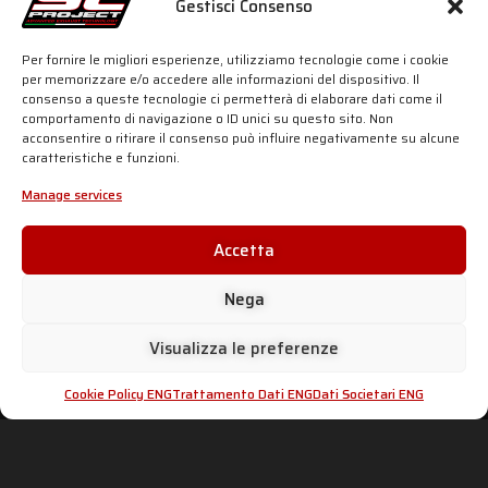
Gestisci Consenso
Double muffler configuration
Titanium honeycomb grid on both outlets
Per fornire le migliori esperienze, utilizziamo tecnologie come i cookie
per memorizzare e/o accedere alle informazioni del dispositivo. Il
For more details, click the button below:
consenso a queste tecnologie ci permetterà di elaborare dati come il
comportamento di navigazione o ID unici su questo sito. Non
acconsentire o ritirare il consenso può influire negativamente su alcune
caratteristiche e funzioni.
SC-PROJECT SHOP
Manage services
Accetta
Nega
Visualizza le preferenze
Cookie Policy ENG
Trattamento Dati ENG
Dati Societari ENG
SC-PROJECT WORLD
INFO & SUPPORT
Shop
Official Distributors
Silencers
Dealer Area
Company
Fake Exhausts
Motorsport
Homologations