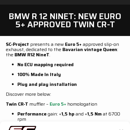
BMW R 12 NINET: NEW EURO
5+ APPROVED TWIN CR-T
SC-Project
presents a new
Euro 5+
approved slip-on
exhaust, dedicated to the
Bavarian vintage Queen
:
the
BMW R12 NineT
.
No ECU mapping required
100% Made In Italy
Plug and play
installation
Discover more below:
Twin CR-T
muffler –
Euro 5+
homologation
Performance
gain: +
1,5 hp
and +
1,5 Nm
at 6700
rpm
Over 35% lighter
than the OEM silencer
Titanium
outer sleeve