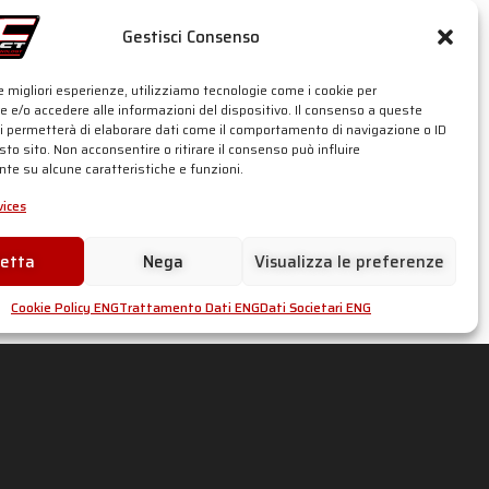
Gestisci Consenso
er as well)
le migliori esperienze, utilizziamo tecnologie come i cookie per
 e/o accedere alle informazioni del dispositivo. Il consenso a queste
ci permetterà di elaborare dati come il comportamento di navigazione o ID
sto sito. Non acconsentire o ritirare il consenso può influire
te su alcune caratteristiche e funzioni.
ices
cetta
Nega
Visualizza le preferenze
Cookie Policy ENG
Trattamento Dati ENG
Dati Societari ENG