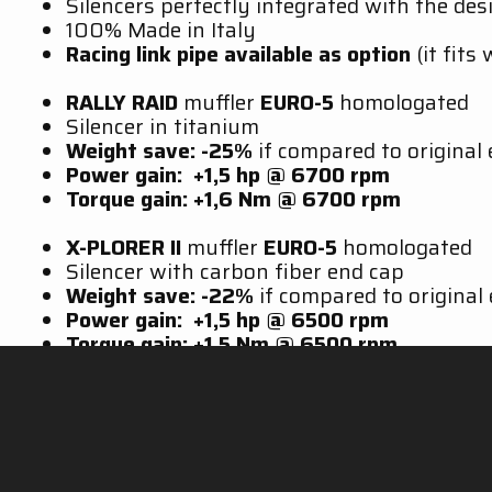
Silencers perfectly integrated with the des
100% Made in Italy
Racing link pipe available as option
(it fits
RALLY RAID
muffler
EURO-5
homologated
Silencer in titanium
Weight save: -25%
if compared to original
Power gain: +1,5 hp @ 6700 rpm
Torque gain: +1,6 Nm @ 6700 rpm
X-PLORER II
muffler
EURO-5
homologated
Silencer with carbon fiber end cap
Weight save: -22%
if compared to original
Power gain: +1,5 hp @ 6500 rpm
Torque gain: +1,5 Nm @ 6500 rpm
Available in titanium or carbon fiber