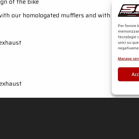
ign of the bike
 with our homologated mufflers and with OEM muffl
Per fornire 
memorizzare
tecnologie 
 exhaust
unici su que
negativamen
Manage serv
Ac
 exhaust
SC-PROJECT SHOP