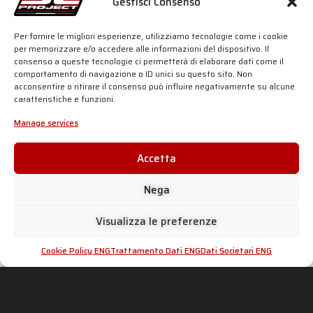
Removable
baffle
Gestisci Consenso
Compact
and
aggressive
– 2.2 kg
if compared to OEM silencer
Per fornire le migliori esperienze, utilizziamo tecnologie come i cookie
Impressive
power and torque
increasing*
per memorizzare e/o accedere alle informazioni del dispositivo. Il
consenso a queste tecnologie ci permetterà di elaborare dati come il
De-cat
link pipe –
Racing
comportamento di navigazione o ID unici su questo sito. Non
Full
titanium
acconsentire o ritirare il consenso può influire negativamente su alcune
Racing
sound
caratteristiche e funzioni.
Carbon fibre
heat shield
included
Manage services
Weight save of more than
75%
(if compared to
Accetta
OEM catalytic converter)
Impressive
power and torque
increasing*
Nega
Header
kit –
Racing
Full
titanium
Visualizza le preferenze
Welded segments
Cookie Policy ENG
Trattamento Dati ENG
Dati Societari ENG
Weight save of more than
45%
(if compared to
OEM header)
Compatible with
SC-Project
de-cat link pipe and
OEM catalytic converter