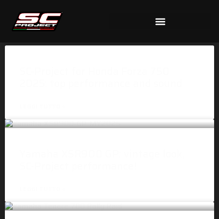
SC-Project for Honda Forza 750
2025: top performance and sound
LEGGI TUTTO »
Yamaha XSR900 GP: vintage look,
SC-Project performance!
LEGGI TUTTO »