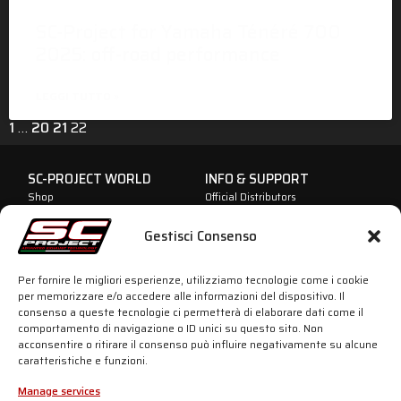
SC-Project for Yamaha Ténéré 700
2025: off-road performance
LEGGI TUTTO »
1
…
20
21
22
SC-PROJECT WORLD
INFO & SUPPORT
Shop
Official Distributors
Silencers
Dealer Area
Company
Fake Exhausts
Gestisci Consenso
Motorsport
Homologations
History
dB-killer: can it be removed?
News
Contacts
Per fornire le migliori esperienze, utilizziamo tecnologie come i cookie
PRIVACY & LEGAL
ADVANCED GROUP S.R.L.
per memorizzare e/o accedere alle informazioni del dispositivo. Il
Viale Lombardia 12,
Cookie Policy
consenso a queste tecnologie ci permetterà di elaborare dati come il
20081 Cassinetta di Lugagnano
Data Processing
comportamento di navigazione o ID unici su questo sito. Non
(MI) Italy
Company Data
acconsentire o ritirare il consenso può influire negativamente su alcune
Phone: +39 02 94 22 313
caratteristiche e funzioni.
Fax: +39 02 94 22 311
P. IVA: IT05553060962
Manage services