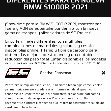
BMW S1000R 2021
¡Showtime para la BMW S 1000 R 2021, roadster por
fuera y ADN de Superbike por dentro, con la nueva
gama de escapes y silenciadores de SC-Project!
Cinco terminales diferentes, con múltiples
combinaciones de materiales y colores, ya están
disponibles online. Titanio y fibra de carbono para
obtener las mejores prestaciones y una notable
reducción del peso total. Están disponibles los modelos
de silenciadores SC-Project más destacados: CR-T, S1,
SC1-S, GP70 y, por último pero no menos importante,
el mejor de los escapes: el SC1-R.
Gestisci Consenso
Todos estos silenciadores están homologados Euro 5
para su uso en carretera conforme a la normativa
Per fornire le migliori esperienze, utilizziamo tecnologie come i cookie
europea y cuentan con su correspondiente
per memorizzare e/o accedere alle informazioni del dispositivo. Il
certificación de homologación. ¡Haz tu elección y
consenso a queste tecnologie ci permetterà di elaborare dati come il
diviértete!
comportamento di navigazione o ID unici su questo sito. Non
acconsentire o ritirare il consenso può influire negativamente su alcune
caratteristiche e funzioni.