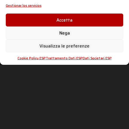
SC-PROJECT SHOP
Gestionar los servicios
Accetta
SC PROJECT WORLD
INFORMACIÓN Y
ASISTENCIA
Nega
Shop
Distribuidores oficiales
Silenciadores
Área distribuidores
Empresa
Visualizza le preferenze
Escapes falsificados
Motorsport
Homologaciones
Historia
dB-killer: ¿se puede quitar?
News
Cookie Policy ESP
Trattamento Dati ESP
Dati Societari ESP
Normativa y riesgos
Contactos
POLÍTICA DE PRIVACIDAD E
ADVANCED GROUP S.R.L.
INFORMACIÓN LEGAL
Viale Lombardia 12,
20081 Cassinetta di Lugagnano
Cookie Policy ESP
(MI) Italia
Tratamiento de datos
Teléfono: +39 02 94 22 313
Datos de la empresa
Fax: +39 02 94 22 311
P. IVA: IT05553060962
IT
EN
FR
DE
ES
¡Síguenos en las redes sociales!