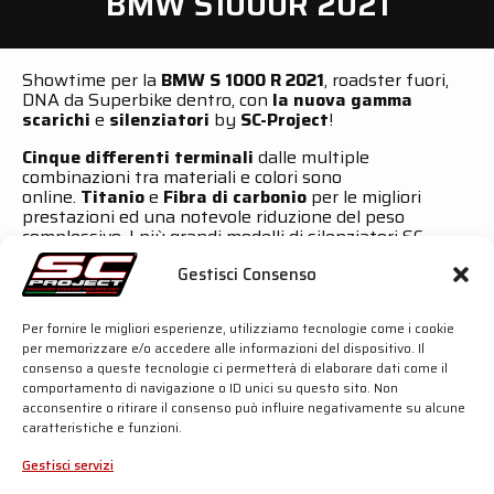
BMW S1000R 2021
Showtime per la
BMW S 1000 R 2021
, roadster fuori,
DNA da Superbike dentro, con
la nuova gamma
scarichi
e
silenziatori
by
SC-Project
!
Cinque differenti terminali
dalle multiple
combinazioni tra materiali e colori sono
online.
Titanio
e
Fibra di carbonio
per le migliori
prestazioni ed una notevole riduzione del peso
complessivo. I più grandi modelli di silenziatori SC-
Project sono a disposizione:
CR-T, S1,
SC1-S, GP70
e,
Gestisci Consenso
come ultimo ma non per importanza, il migliore degli
scarichi:
SC1-R
.
Per fornire le migliori esperienze, utilizziamo tecnologie come i cookie
Tutti questi silenziatori sono
omologati Euro 5
per
per memorizzare e/o accedere alle informazioni del dispositivo. Il
l’uso su strada secondo la
normativa europea
e
consenso a queste tecnologie ci permetterà di elaborare dati come il
provvisti di
specifica certificazione di omologazione
.
comportamento di navigazione o ID unici su questo sito. Non
Fai la tua scelta e buon divertimento!
acconsentire o ritirare il consenso può influire negativamente su alcune
caratteristiche e funzioni.
SC-PROJECT SHOP
Gestisci servizi