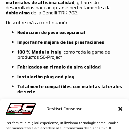
materiales de altísima calidad
, y han sido
desarrollados para adaptarse perfectamente a la
doble alma
de la Benelli TRK 702.
Descubre más a continuación:
Reducción de peso excepcional
Importante mejora de las prestaciones
100 % Made in Italy
, como toda la gama de
productos SC-Project
Fabricados en titanio de alta calidad
Instalación plug and play
Totalmente compatibles con maletas laterales
de serie
Silenciador X-Plorer II GT – Homologado Euro 5
Gestisci Consenso
Cuerpo del silenciador en
titanio
con
fondo de
fibra de carbono
Per fornire le migliori esperienze, utilizziamo tecnologie come i cookie
Reducción de peso del 55 %
(en comparación
per memorizzare e/o accedere alle informazioni del dispositivo. Il