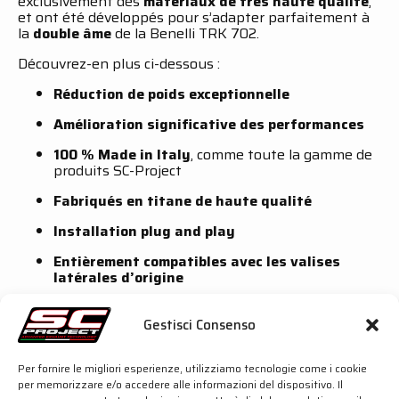
exclusivement des
matériaux de très haute qualité
,
et ont été développés pour s’adapter parfaitement à
la
double âme
de la Benelli TRK 702.
Découvrez-en plus ci-dessous :
Réduction de poids exceptionnelle
Amélioration significative des performances
100 % Made in Italy
, comme toute la gamme de
produits SC-Project
Fabriqués en titane de haute qualité
Installation plug and play
Entièrement compatibles avec les valises
latérales d’origine
Silencieux X-Plorer II GT – Homologué Euro 5
Gestisci Consenso
Corps du silencieux en
titane
avec
fond en fibre
de carbone
Per fornire le migliori esperienze, utilizziamo tecnologie come i cookie
Réduction de poids de 55 %
(par rapport au
per memorizzare e/o accedere alle informazioni del dispositivo. Il