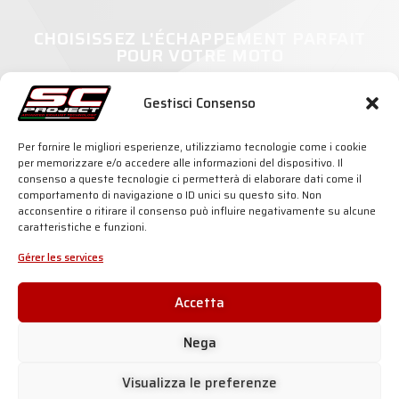
CHOISISSEZ L'ÉCHAPPEMENT PARFAIT
POUR VOTRE MOTO
Gestisci Consenso
Per fornire le migliori esperienze, utilizziamo tecnologie come i cookie
per memorizzare e/o accedere alle informazioni del dispositivo. Il
SC-PROJECT WORLD
INFORMATIONS &
consenso a queste tecnologie ci permetterà di elaborare dati come il
ASSISTANCE
Shop
comportamento di navigazione o ID unici su questo sito. Non
Distributeurs officiels
Silencieux
acconsentire o ritirare il consenso può influire negativamente su alcune
Espace Revendeurs
Entreprise
caratteristiche e funzioni.
Échappements Contrefaits
Motorsport
Homologations
Histoire
Gérer les services
dB-killer : peut-il être supprimé ?
News
Contacts
CONFIDENTIALITÉ &
ADVANCED GROUP S.R.L.
Accetta
MENTIONS LÉGALES
Viale Lombardia 12,
20081 Cassinetta di Lugagnano
Politique de cookies
(MI) Italie
Nega
Traitement des données
Téléphone: +39 02 94 22 313
Données sociales
Fax: +39 02 94 22 311
P. IVA: IT05553060962
Visualizza le preferenze