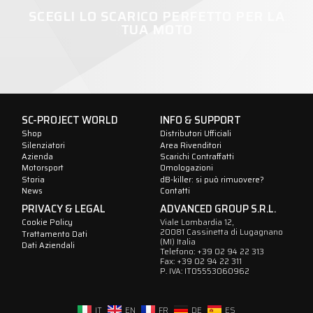
SCEGLI LO SCARICO PERFETTO PER LA
TUA MOTO
SC-PROJECT WORLD
INFO & SUPPORT
Shop
Distributori Ufficiali
Silenziatori
Area Rivenditori
Azienda
Scarichi Contraffatti
Motorsport
Omologazioni
Storia
dB-killer: si può rimuovere?
News
Contatti
PRIVACY & LEGAL
ADVANCED GROUP S.R.L.
Viale Lombardia 12,
Cookie Policy
20081 Cassinetta di Lugagnano
Trattamento Dati
(MI) Italia
Dati Aziendali
Telefono: +39 02 94 22 313
Fax: +39 02 94 22 311
P. IVA: IT05553060962
IT
EN
FR
DE
ES