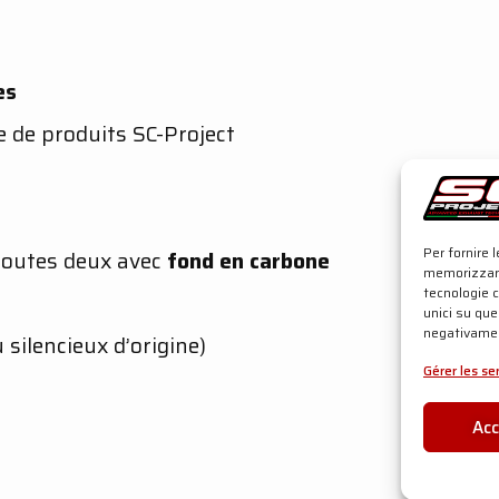
es
 de produits SC-Project
Per fornire 
 toutes deux avec
fond en carbone
memorizzare
tecnologie 
unici su que
negativamen
silencieux d’origine)
Gérer les se
Ac