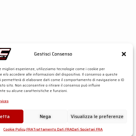
Gestisci Consenso
le migliori esperienze, utilizziamo tecnologie come i cookie per
 e/o accedere alle informazioni del dispositivo. Il consenso a queste
ci permetterà di elaborare dati come il comportamento di navigazione o ID
sto sito. Non acconsentire o ritirare il consenso può influire
te su alcune caratteristiche e funzioni.
rvices
cetta
Nega
Visualizza le preferenze
Cookie Policy FRA
Trattamento Dati FRA
Dati Societari FRA