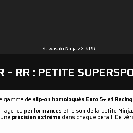
 – RR : PETITE SUPERSPO
lle gamme de
slip-on homologués Euro 5+ et Racing
ntage les
performances
et le
son
de la petite Ninja
r une
précision extrême
dans chaque détail. De vér