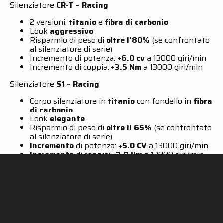
Silenziatore
CR-T
–
Racing
2 versioni:
titanio
e
fibra di carbonio
Look
aggressivo
Risparmio di peso di
oltre l’80%
(se confrontato
al silenziatore di serie)
Incremento di potenza:
+6.0 cv
a 13000 giri/min
Incremento di coppia:
+3.5 Nm
a 13000 giri/min
Silenziatore
S1
–
Racing
Corpo silenziatore in
titanio
con fondello in
fibra
di carbonio
Look
elegante
Risparmio di peso di
oltre il 65%
(se confrontato
al silenziatore di serie)
Incremento
di potenza:
+5.0 CV
a 13000 giri/min
Incremento
di coppia:
+3.0 Nm
a 13000 giri/min
Per ulteriori dettagli, clicca qui sotto:
SC-PROJECT SHOP