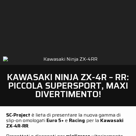
KAWASAKI NINJA ZX-4R – RR:
PICCOLA SUPERSPORT, MAXI
DIVERTIMENTO!
SC-Project
è lieta di presentare la nuova gamma di
slip-on omologati
Euro 5+
e
Racing
per la
Kawasaki
ZX-4R-RR
.