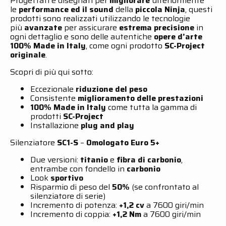
Progettati e disegnati per
migliorare
ulteriormente
le
performance ed il sound
della
piccola Ninja
, questi
prodotti sono realizzati utilizzando le tecnologie
più
avanzate
per assicurare
estrema precisione
in
ogni dettaglio e sono delle autentiche
opere d’arte
100% Made in Italy
, come ogni prodotto
SC-Project
originale
.
Scopri di più qui sotto:
Eccezionale
riduzione del peso
Consistente
miglioramento delle prestazioni
100% Made in Italy
come tutta la gamma di
prodotti
SC-Project
Installazione
plug and play
Silenziatore
SC1-S
–
Omologato
Euro 5+
Due versioni:
titanio
e
fibra di carbonio
,
entrambe con fondello in
carbonio
Look
sportivo
Risparmio di peso del
50%
(se confrontato al
silenziatore di serie)
Incremento di potenza:
+1,2 cv
a 7600 giri/min
Incremento di coppia:
+1,2 Nm
a 7600 giri/min