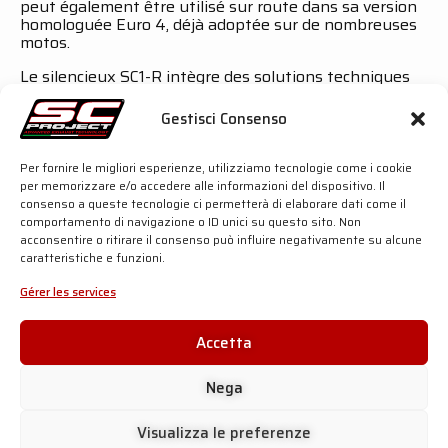
peut également être utilisé sur route dans sa version
homologuée Euro 4, déjà adoptée sur de nombreuses
motos.
Le silencieux SC1-R intègre des solutions techniques
avancées telles que des soudures des supports et des
raccords réalisées avec la technologie TIG, des
Gestisci Consenso
matériaux phono-absorbants conçus pour résister aux
températures et pressions extrêmement élevées des
gaz d’échappement des motos de compétition, ainsi
Per fornire le migliori esperienze, utilizziamo tecnologie come i cookie
que des bagues d’assemblage en titane usinées dans
per memorizzare e/o accedere alle informazioni del dispositivo. Il
la masse à l’aide de machines CNC, garantissant des
consenso a queste tecnologie ci permetterà di elaborare dati come il
ajustements parfaits.
comportamento di navigazione o ID unici su questo sito. Non
acconsentire o ritirare il consenso può influire negativamente su alcune
Homologation Euro 4 spécifique
caratteristiche e funzioni.
Système d’échappement complet en acier
Gérer les services
inoxydable
Silencieux au look sportif disponible en titane ou
Accetta
en carbone
Nega
Plus de puissance, plus de couple, moins de poids
et un son plein
Visualizza le preferenze
Disponible à partir de fin janvier 2019 sur le site