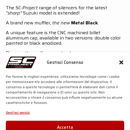
The
SC-Project
range of silencers for the latest
“sharp”
Suzuki model is extended!
A brand new muffler,
the new
Metal Black
.
A unique feature is the CNC machined billet
aluminium cap, available in two versions: double color
painted or black anodized.
Discover them all on our shop!
Gestisci Consenso
Metal Black
S1
70’s Conic
Per fornire le migliori esperienze, utilizziamo tecnologie come i cookie
CR-T
per memorizzare e/o accedere alle informazioni del dispositivo. Il
consenso a queste tecnologie ci permetterà di elaborare dati come il
Other Products for Suzuki Katana HERE
comportamento di navigazione o ID unici su questo sito. Non
acconsentire o ritirare il consenso può influire negativamente su alcune
caratteristiche e funzioni.
SC-PROJECT SHOP
Gestisci servizi
Accetta