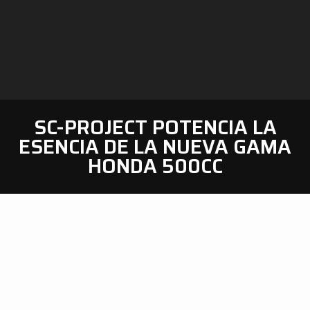
SC-PROJECT POTENCIA LA
ESENCIA DE LA NUEVA GAMA
HONDA 500CC
La nueva gama de motocicletas Honda de 500 cc
abarca diferentes categorías: la naked CB500 Hornet,
la crossover NX500 y la supersport CBR500R.
SC-Project se complace en presentar la nueva gama de
silenciadores slip-on homologados Euro 5+ para esta
increíble selección de motocicletas.