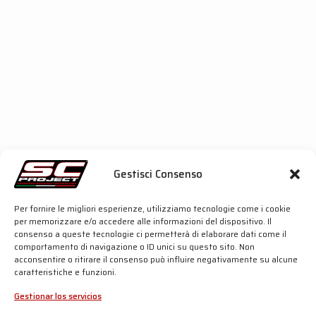
Descubre más a continuación:
Compatible con el caballete central opcional OEM
(si está disponible)
100 % Made in Italy
Instalación plug and play
Silenciador SC1-S – homologación Euro 5+
Camisa exterior disponible en titanio o fibra de
carbono
Terminal asimétrico en fibra de carbono
Gestisci Consenso
Incremento de prestaciones: +0,9 hp a 7.300 rpm
y +1,0 Nm a 4.500 rpm
Per fornire le migliori esperienze, utilizziamo tecnologie come i cookie
per memorizzare e/o accedere alle informazioni del dispositivo. Il
Más de un 40 % más ligero que el silenciador
consenso a queste tecnologie ci permetterà di elaborare dati come il
OEM
comportamento di navigazione o ID unici su questo sito. Non
acconsentire o ritirare il consenso può influire negativamente su alcune
Silenciador Oval – homologación Euro 5+
caratteristiche e funzioni.
Camisa exterior disponible en fibra de carbono
Gestionar los servicios
Diseño atemporal