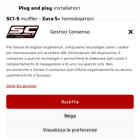
Plug and play
installation
SC1-S
muffler –
Euro 5+
homologation
Outer sleeve available in
Titanium
or
Carbon
Gestisci Consenso
fibre
Asymmetric Carbon fibre
end cap
Performance
gain: +
0,9 hp
at 7300 rpm and +
1,0
Per fornire le migliori esperienze, utilizziamo tecnologie come i cookie
Nm
at 4500 rpm
per memorizzare e/o accedere alle informazioni del dispositivo. Il
Over 40% lighter
than the OEM silencer
consenso a queste tecnologie ci permetterà di elaborare dati come il
comportamento di navigazione o ID unici su questo sito. Non
Oval
muffler –
Euro 5+
homologation
acconsentire o ritirare il consenso può influire negativamente su alcune
caratteristiche e funzioni.
Outer sleeve available in
Carbon fibre
Timeless design
Gérer les services
Performance
gain: +
1,0 hp
at 7300 rpm and +
1,1
Nm
at 4500 rpm
50% lighter
than the OEM silencer
Accetta
For more details, click the button below:
Nega
Visualizza le preferenze
SC-PROJECT SHOP